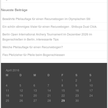
Neueste Beiträge
Bewährte Pfeilauflage für einen Recurvebogen im Olympischen Stil
Ein schön stimmiges Visier für einen Recuvebogen . Shibuya Dual Click.
Berlin Open International Archery Tournament im Dezember 2026 im
Bogenschießen in Berlin, interessante Tips
Welche Pfeilauflage für einen Recurvebogen?
Flex Pfeilzieher für Pfeile beim Bogenschiessen
April 2016
M
D
M
D
F
S
S
1
2
3
4
5
6
7
8
9
10
11
12
13
14
15
16
17
18
19
20
21
22
23
24
25
26
27
28
29
30