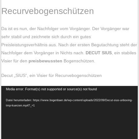
Recurvebogenschützen
Da ist es nun, der Nachfolger vom Vorgänger. Der Vorgänger war
sehr stabil und zeichnete sich durch ein gutes
Preisleistungsverhältnis aus. Nach der ersten Begutachtung steht der
Nachfolger dem Vorgänger in Nichts nach.
DECUT SIUS
, ein stabiles
Visier für den
preisbewussten
Bogenschützen.
Decut „SIUS“, ein Visier für Recurvebogenschützen
Video-
Media error: Format(s) not supported or source(s) not found
Player
Datei herunterladen: https://www.bogenbaer.de/wp-content/uploads/2022/09/Decut-sius-unboxing-
tmp-kuerzen.mp4?_=1