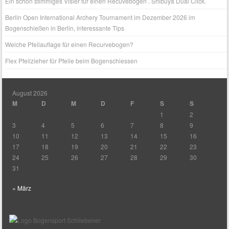
Ein schön stimmiges Visier für einen Recuvebogen . Shibuya Dual Click.
Berlin Open International Archery Tournament im Dezember 2026 im
Bogenschießen in Berlin, interessante Tips
Welche Pfeilauflage für einen Recurvebogen?
Flex Pfeilzieher für Pfeile beim Bogenschiessen
August 2026
M
D
M
D
F
S
S
1
2
3
4
5
6
7
8
9
10
11
12
13
14
15
16
17
18
19
20
21
22
23
24
25
26
27
28
29
30
31
« März