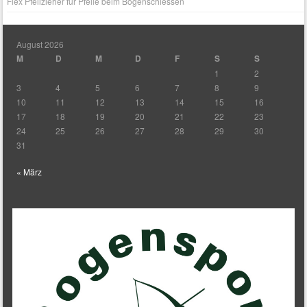
Flex Pfeilzieher für Pfeile beim Bogenschiessen
August 2026
M
D
M
D
F
S
S
1
2
3
4
5
6
7
8
9
10
11
12
13
14
15
16
17
18
19
20
21
22
23
24
25
26
27
28
29
30
31
« März