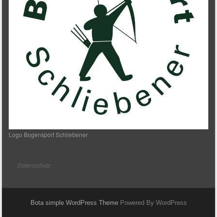
Logo Bogensport Schliebener
Datenschutz
Bota simple WordPress Theme
Powered By WordPress