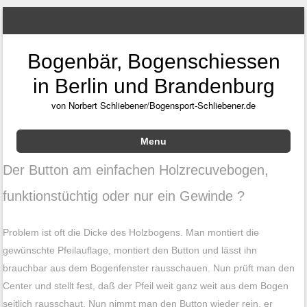
Bogenbär, Bogenschiessen
in Berlin und Brandenburg
von Norbert Schliebener/Bogensport-Schliebener.de
Menu
Skip to content
Der Button am einfachen Holzrecuvebogen,
funktionstüchtig oder nur ein Gewinde ?
Problem ist oft die Dicke des Holzbogens. Man montiert die
gewünschte Pfeilauflage, montiert den Button und lässt ihn
brauchbar aus dem Bogenfenster rausschauen. Nun prüft man den
Center und stellt fest, daß der Pfeil weit ganz weit aus dem Bogen
seitlich rausschaut. Nun nimmt man den Button wieder rein, er