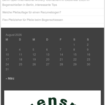
Bogenschießen in Berlin, interessante Tips
Welche Pfeilauflage für einen Recurvebogen?
Flex Pfeilzieher für Pfeile beim Bogenschiessen
August 2026
M
D
M
D
F
S
S
1
2
3
4
5
6
7
8
9
10
11
12
13
14
15
16
17
18
19
20
21
22
23
24
25
26
27
28
29
30
31
« März